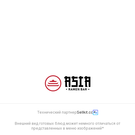
80 г
Будет позже
350
Морковный кекс
Широ Тирамису
130 г
120 г
390
425
Технический партнер
Sellkit.cc
Внешний вид готовых блюд может немного отличаться от
представленных в меню изображений*